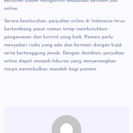
kesulitan dalam mengontrol kebiasaan bermain judi
online.
Secara keseluruhan, perjudian online di Indonesia terus
berkembang pesat namun tetap membutuhkan
pengawasan dan kontrol yang baik. Pemain perlu
menyadari risiko yang ada dan bermain dengan bijak
serta bertanggung jawab. Dengan demikian, perjudian
online dapat menjadi hiburan yang menyenangkan
tanpa menimbulkan masalah bagi pemain.