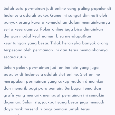
Salah satu permainan judi online yang paling populer di
Indonesia adalah poker. Game ini sangat diminati oleh
banyak orang karena kemudahan dalam memainkannya
serta keseruannya. Poker online juga bisa dimainkan
dengan modal kecil namun bisa mendapatkan
keuntungan yang besar. Tidak heran jika banyak orang
terpesona oleh permainan ini dan terus memainkannya
secara rutin.
Selain poker, permainan judi online lain yang juga
populer di Indonesia adalah slot online. Slot online
merupakan permainan yang cukup mudah dimainkan
dan menarik bagi para pemain. Berbagai tema dan
grafis yang menarik membuat permainan ini semakin
digemari. Selain itu, jackpot yang besar juga menjadi
daya tarik tersendiri bagi pemain untuk terus