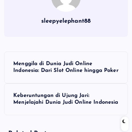
sleepyelephant88
P
Menggila di Dunia Judi Online
o
Indonesia: Dari Slot Online hingga Poker
s
Keberuntungan di Ujung Jari:
t
Menjelajahi Dunia Judi Online Indonesia
n
a