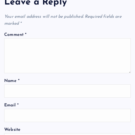
Leave a Reply
Your email address will not be published.
Required fields are
marked
*
Comment
*
Name
*
Email
*
Website