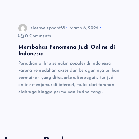
sleepyelephant88
March 6, 2026
0 Comments
Membahas Fenomena Judi Online di
Indonesia
Perjudian online semakin populer di Indonesia
karena kemudahan akses dan beragamnya pilihan
permainan yang ditawarkan. Berbagai situs judi
online menjamur di internet, mulai dari taruhan
olahraga hingga permainan kasino yang…