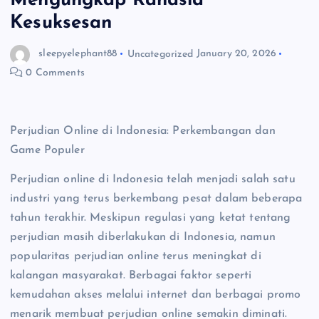
Mengungkap Rahasia
Kesuksesan
sleepyelephant88
Uncategorized
January 20, 2026
0 Comments
Perjudian Online di Indonesia: Perkembangan dan
Game Populer
Perjudian online di Indonesia telah menjadi salah satu
industri yang terus berkembang pesat dalam beberapa
tahun terakhir. Meskipun regulasi yang ketat tentang
perjudian masih diberlakukan di Indonesia, namun
popularitas perjudian online terus meningkat di
kalangan masyarakat. Berbagai faktor seperti
kemudahan akses melalui internet dan berbagai promo
menarik membuat perjudian online semakin diminati.