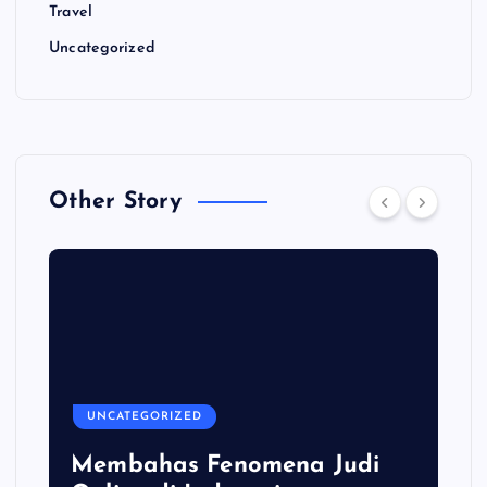
Travel
Uncategorized
Other Story
UNCATEGORIZED
Membahas Fenomena Judi