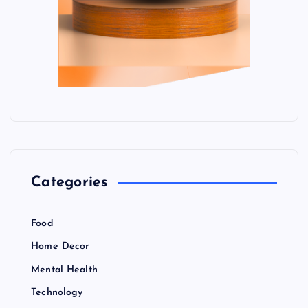
Categories
Food
Home Decor
Mental Health
Technology